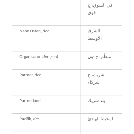
في السوق، ج
قوى
Nahe Osten,
der
الشرق
الأوسط
Organisator,
der
(-en)
منظّم، ج -ون
Partner,
der
شريك، ج
شركاء
Partnerland
بلد شريك
Pazifik,
der
المحيط الهادئ