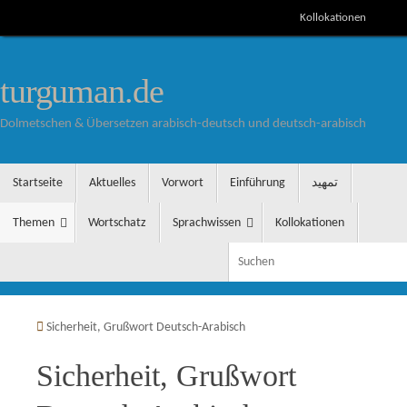
Zum
Kollokationen
Inhalt
S
springen
turguman.de
Dolmetschen & Übersetzen arabisch-deutsch und deutsch-arabisch
Zum
Startseite
Aktuelles
Vorwort
Einführung
تمهيد
Inhalt
springen
Themen
Wortschatz
Sprachwissen
Kollokationen
S
Startseite
Sicherheit, Grußwort Deutsch-Arabisch
Sicherheit, Grußwort