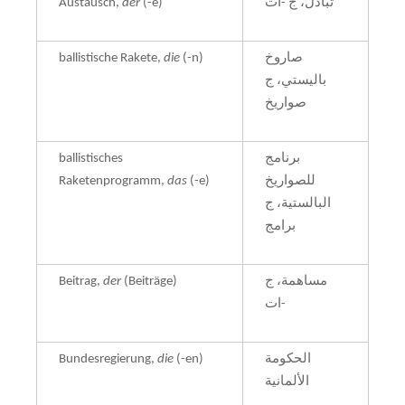
Austausch,
der
(-e)
تبادل، ج -ات
ballistische Rakete,
die
(-n)
صاروخ
باليستي، ج
صواريخ
ballistisches
برنامج
Raketenprogramm,
das
(-e)
للصواريخ
البالستية، ج
برامج
Beitrag,
der
(Beiträge)
مساهمة، ج
-ات
Bundesregierung,
die
(-en)
الحكومة
الألمانية