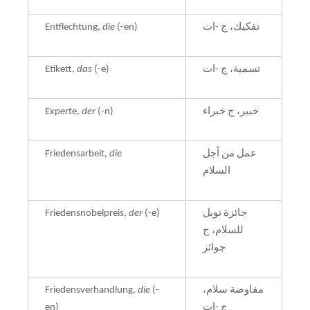
Entflechtung,
die
(-en)
تفكيك، ج -ات
Etikett,
das
(-e)
تسمية، ج -ات
Experte,
der
(-n)
خبير، ج خبراء
Friedensarbeit,
die
عمل من أجل
السلام
Friedensnobelpreis,
der
(-e)
جائزة نوبل
للسلام، ج
جوائز
Friedensverhandlung,
die
(-
مفاوضة سلام،
en)
ج -ات