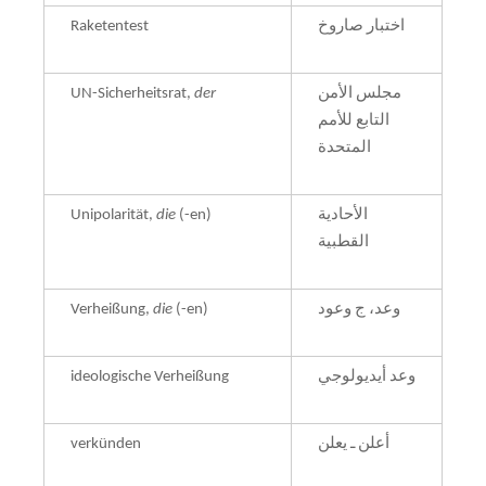
Raketentest
اختبار صاروخ
UN-Sicherheitsrat,
der
مجلس الأمن
التابع للأمم
المتحدة
Unipolarität,
die
(-en)
الأحادية
القطبية
Verheißung,
die
(-en)
وعد، ج وعود
ideologische Verheißung
وعد أيديولوجي
verkünden
أعلن ـ يعلن