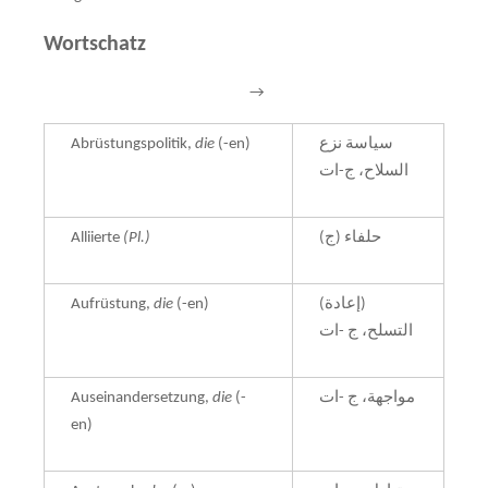
Wortschatz
→
Abrüstungspolitik,
die
(-en)
سياسة نزع
السلاح، ج-ات
Alliierte
(Pl.)
حلفاء (ج)
Aufrüstung,
die
(-en)
(إعادة)
التسلح، ج -ات
Auseinandersetzung,
die
(-
مواجهة، ج -ات
en)