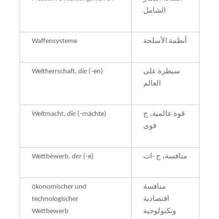
الشامل
Waffensysteme
أنظمة الأسلحة
Weltherrschaft,
die
(-en)
سيطرة على
العالم
Weltmacht,
die
(-mächte)
قوة عالمية، ج
قوى
Wettbewerb,
der
(-e)
منافسة، ج -ات
ökonomischer und
منافسة
technologischer
اقتصادية
Wettbewerb
وتكنولوجية