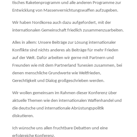
tisches Raketen­pro­gramm und alle anderen Programme zur
Ent­wicklung von Massen­vernich­tungs­waffen aufzu­ge­ben.
Wir haben Nordkorea auch dazu aufgefordert, mit der
internationalen Gemein­schaft fried­lich zu­sam­menzuarbeiten.
Alles in allem: Unsere Beiträge zur Lösung internationaler
Konflikte sind nichts anderes als Beiträge für mehr Frieden
auf der Welt. Dafür arbeiten wir gerne mit Partnern und
Freun­den wie mit dem Partnerland Tunesien zusammen, bei
denen menschliche Grundwerte wie Weltfrieden,
Gerechtigkeit und Dialog groß­geschrie­ben werden.
Wir wollen gemeinsam im Rahmen dieser Konferenz über
aktuelle Themen wie den interna­tionalen Waffenhandel und
die deutsche und internationale Abrüs­tungs­politik
diskutieren.
Ich wünsche uns allen fruchtbare Debatten und eine
erfolgreiche Konferenz.