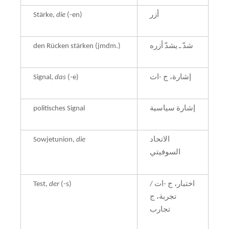
Stärke,
die
(-en)
أزر
den Rücken stärken (jmdm.)
شدّ ـ يشدّ أزره
Signal,
das
(-e)
إشارة، ج -ات
politisches Signal
إشارة سياسية
Sowjetunion,
die
الاتحاد
السوفيتي
Test,
der
(-s)
اختبار، ج -ات /
تجربة، ج
تجارب