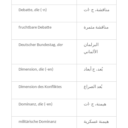
Debatte,
die
(-n)
مناقشة، ج -ات
fruchtbare Debatte
مناقشة مثمرة
Deutscher Bundestag,
der
البرلمان
الألماني
Dimension,
die
(-en)
بُعد، ج أبعاد
Dimension des Konfliktes
بُعد الصراع
Dominanz,
die
(-en)
هيمنة، ج -ات
militärische Dominanz
هيمنة عسكرية