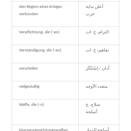
den Beginn eines Krieges
أعلن بداية
verkünden
حرب
Verpflichtung,
die
(-en)
التزام، ج -ات
Verständigung,
die
(-en)
تفاهم، ج -ات
verurteilen
أدان / اِسْتَنْكَرَ
vielgestaltig
متعدد الأوجه
Waffe,
die
(-n)
سلاح، ج
أسلحة
Massenvernichtungswaffen
أسلحة الدمار