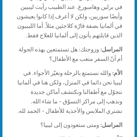
في برلين وهامبورغ. عند الطبيب رأيت ليبيين
وأيضًا سوريين، ولكن لا أعرف إذا كانوا يعيشون
في ألمانيا بصفة قارّة كلاجئين مثلاً. أما الليبيون
الذين قابلتهم يأتون إلى ألمانيا للعلاج فقط.
المراسل:
وزوجتك: هل تستمتعين بهذه الجولة
أم أنّ السفر متعب مع الأطفال؟
الأم:
والله نستمتع بالرحلة ونغيّر الأجواء. في
ليبيا نحن دائما في المنزل، ولكن هنا في ألمانيا
نتجوّل مع أطفالنا ونكتشف أماكن جديدة
ونذهب إلى مراكز التسوّق – ما شاء الله.
نشتري الملابس والأحذية للأطفال – الحمد لله.
المراسل:
ومتى ستعودون إلى ليبيا؟