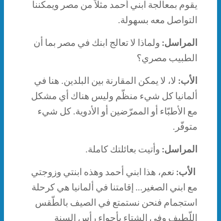
يقوم بمعالجة ابني أحمد مثلاً من مصر ويمكننا
التواصل معه بسهولة.
المراسل:
ولماذا لا تعالج ابنك في مصر بما أن
الطبيب مصري؟
الأب:
لا، لا يمكن المقارنة بين البلدين. هنا في
ألمانيا كل شيء منظّم وليس هناك أي مشكل
مع الأطبّاء أو الممرّضين أو الأدوية. كل شيء
متوفّر.
المراسل:
وأتيت بعائلتك كاملة.
الأب:
نعم، هذا ابني أحمد وهذه ابنتي وزوجتي
مع ابني الصغير… إقامتنا في ألمانيا هي كرحلة
استجمام فنحن نستمتع في الصيف بالطّقس
اللّطيف وفي الشتاء بأجواء رأس السنة