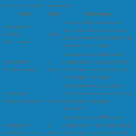
features of the website, anonymously.
Cookie
Dauer
Beschreibung
Set by the GDPR Cookie Consent
cookielawinfo-
plugin, this cookie is used to record
checkbox-
1 year
the user consent for the cookies in the
advertisement
"Advertisement" category .
This cookie is set by GDPR Cookie
cookielawinfo-
11
Consent plugin. The cookie is used to
checkbox-analytics
months
store the user consent for the cookies
in the category "Analytics".
The cookie is set by GDPR cookie
cookielawinfo-
11
consent to record the user consent for
checkbox-functional
months
the cookies in the category
"Functional".
This cookie is set by GDPR Cookie
cookielawinfo-
11
Consent plugin. The cookies is used to
checkbox-necessary
months
store the user consent for the cookies