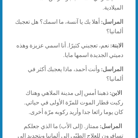
الميلادية.
المراسل:
أهلا بك يا آنسة، ما اسمك؟ هل تعجبك
ألمانيا؟
الابنة:
نعم، تعجبني كثيرًا. أنا اسمي عزيزة وهذه
دميتي الجديدة اسمها مايا.
المراسل:
وأنت أحمد، ماذا يعجبك أكثر في
ألمانيا؟
الابن:
ذهبنا أمس إلى مدينة الملاهي وهناك
ركبت قطار الموت للمرّة الأولى في حياتي.
كان يوما رائعا جدا وأريد ركوبه مرّة أخرى.
المراسل:
ممتاز. (إلى الأب) ما الذي جعلكم
تسافرون للعلاج الطبّي إلى ألمانيا وبتحديد إلى