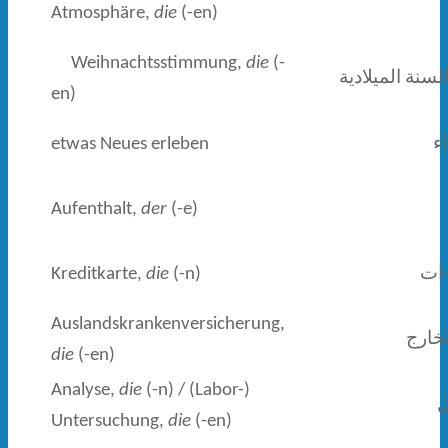
Atmosphäre,
die
(-en)
Weihnachtsstimmung,
die
(-
نة الميلادية
en)
etwas Neues erleben
اء
Aufenthalt,
der
(-e)
Kreditkarte,
die
(-n)
-ات
Auslandskrankenversicherung,
لخارج
die
(-en)
Analyse,
die
(-n) / (Labor-)
ل
Unter­suchung,
die
(-en)