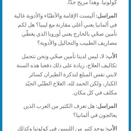
كولونيا. وهذا مريح جدّا.
المراسل:
أليست الإقامة والأطبّاء والأدوية غالية
في ألمانيا يعني أغلى مقارنة مع ليبيا؟ هل لكم
تأمين صحّي بالخارج يعني أوروبا الذي يغطّي
مصاريف الطبيب والتحاليل والأدوية؟
الأب:
لا، ليس لدينا تأمين صحّي ونحن نتحمل
تكاليف العلاج، زيادة على ذلك دفعنا هذه السنة
لابني نفس المبلغ لتذكرة الطيران كسائر
الكبار، ولكن الحمد لله. العلاج الطبّي الجيّد
مكلف في كل مكان.
المراسل:
هل تعرف الكثير من العرب الذين
يعالجون في ألمانيا؟
الأب:
يوجد كثير من الليبيين في كولونيا وكذلك