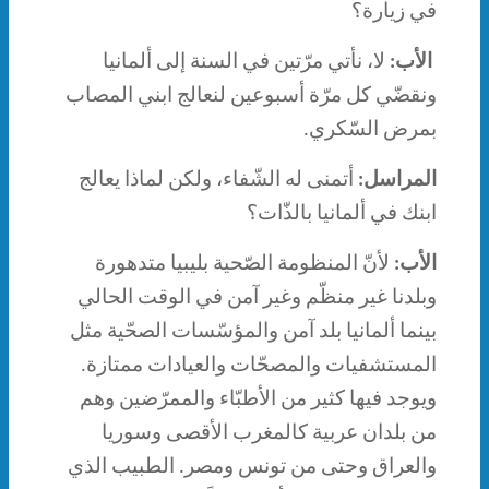
في زيارة؟
الأب:
لا، نأتي مرّتين في السنة إلى ألمانيا
ونقضّي كل مرّة أسبوعين لنعالج ابني المصاب
بمرض السّكري.
المراسل:
أتمنى له الشّفاء، ولكن لماذا يعالج
ابنك في ألمانيا بالذّات؟
الأب:
لأنّ المنظومة الصّحية بليبيا متدهورة
وبلدنا غير منظّم وغير آمن في الوقت الحالي
بينما ألمانيا بلد آمن والمؤسّسات الصحّية مثل
المستشفيات والمصحّات والعيادات ممتازة.
ويوجد فيها كثير من الأطبّاء والممرّضين وهم
من بلدان عربية كالمغرب الأقصى وسوريا
والعراق وحتى من تونس ومصر. الطبيب الذي