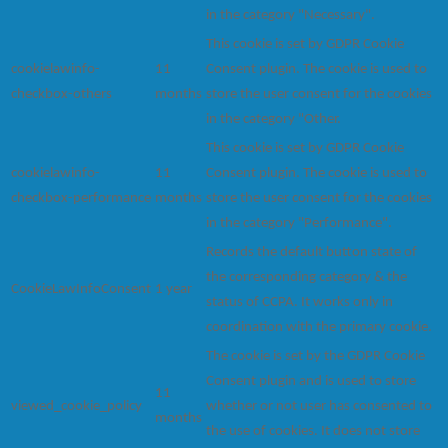
in the category "Necessary".
This cookie is set by GDPR Cookie
cookielawinfo-
11
Consent plugin. The cookie is used to
checkbox-others
months
store the user consent for the cookies
in the category "Other.
This cookie is set by GDPR Cookie
cookielawinfo-
11
Consent plugin. The cookie is used to
checkbox-performance
months
store the user consent for the cookies
in the category "Performance".
Records the default button state of
the corresponding category & the
CookieLawInfoConsent
1 year
status of CCPA. It works only in
coordination with the primary cookie.
The cookie is set by the GDPR Cookie
Consent plugin and is used to store
11
viewed_cookie_policy
whether or not user has consented to
months
the use of cookies. It does not store