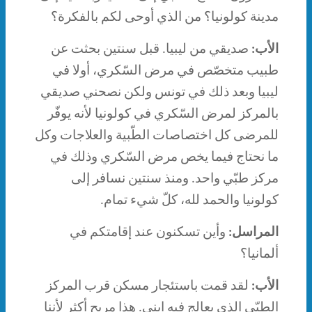
مدينة كولونيا؟ من الذي أوحى لكم بالفكرة؟
الأب:
صديقي من ليبيا. قبل سنتين بحثت عن
طبيب متخصّص في مرض السّكري، أولا في
ليبيا وبعد ذلك في تونس ولكن نصحني صديقي
بالمركز لمرض السّكري في كولونيا لأنه يوفّر
للمرضى كل اختصاصات الطّبية والعلاجات وكل
ما نحتاج فيما يخص مرض السّكري وذلك في
مركز طبّي واحد. ومنذ سنتين نسافر إلى
كولونيا والحمد لله، كلّ شيء تمام.
المراسل:
وأين تسكنون عند إقامتكم في
ألمانيا؟
الأب:
لقد قمت باستئجار مسكن قرب المركز
الطبّي الذي يعالج فيه ابني. هذا مريح أكثر لأننا