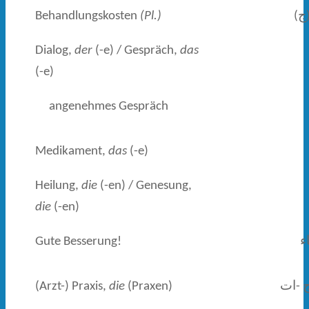
Behandlungskosten
(Pl.)
(ج
Dialog,
der
(-e) / Gespräch,
das
(-e)
angenehmes Gespräch
Medikament,
das
(-e)
Heilung,
die
(-en) / Genesung,
die
(-en)
Gute Besserung!
ء
(Arzt-) Praxis,
die
(Praxen)
ج -ات