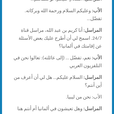
الأب:
وعليكم السلام ورحمة الله وبركاته.
تفضّل…
المراسل:
أنا كريم بن عبد الله، مراسل قناة
24/7. اسمح لي أن أطرح عليك بعض الأسئلة
عن إقامتك في ألمانيا؟
الأب:
نعم، تفضّل … (إلى عائلته): تعالوا نحن في
التلفزيون العربي
المراسل:
السلام عليكم… هل لي أن أعرف من
أين أنتم؟
الأب: نحن من ليبيا.
المراسل:
وهل تعيشون في ألمانيا أم أنتم هنا