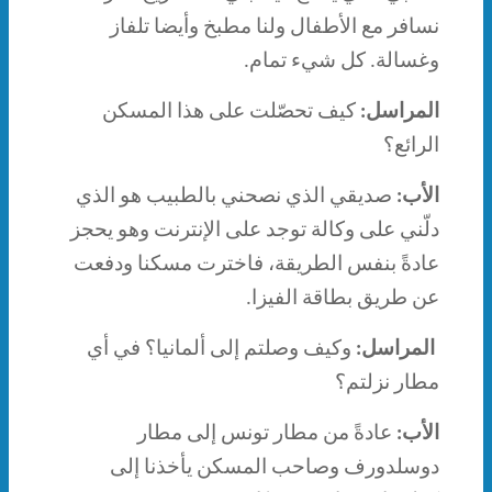
نسافر مع الأطفال ولنا مطبخ وأيضا تلفاز
وغسالة. كل شيء تمام.
المراسل:
كيف تحصّلت على هذا المسكن
الرائع؟
الأب:
صديقي الذي نصحني بالطبيب هو الذي
دلّني على وكالة توجد على الإنترنت وهو يحجز
عادةً بنفس الطريقة، فاخترت مسكنا ودفعت
عن طريق بطاقة الفيزا.
المراسل:
وكيف وصلتم إلى ألمانيا؟ في أي
مطار نزلتم؟
الأب:
عادةً من مطار تونس إلى مطار
دوسلدورف وصاحب المسكن يأخذنا إلى