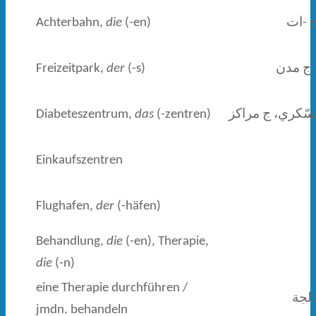
Achterbahn,
die
(-en)
 -ات
Freizeitpark,
der
(-s)
 ج مدن
Diabeteszentrum,
das
(-zentren)
ّكري، ج مراكز
Einkaufszentren
Flughafen,
der
(-häfen)
Behandlung,
die
(-en), Therapie,
die
(-n)
eine Therapie durchführen /
الجة
jmdn. behandeln