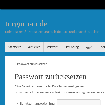
Zum
Inhalt
springen
turguman.de
Dolmetschen & Übersetzen arabisch-deutsch und deutsch-arabisch
Zum
Startseite
Aktuelles
Vorwort
Einführung
تمهيد
The
Inhalt
springen
Startseite
Passwort zurücksetzen
Passwort zurücksetzen
Bitte Benutzernamen oder Emailadresse eingeben.
Es wird eine Email mit einem Link zur Gernerierung des neuen Pa
Benutzername oder Email