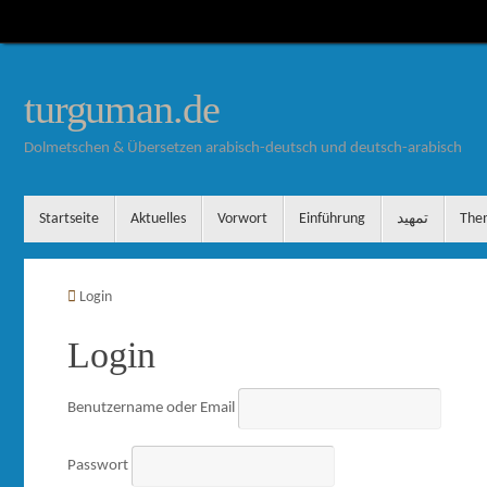
Zum
Inhalt
springen
turguman.de
Dolmetschen & Übersetzen arabisch-deutsch und deutsch-arabisch
Zum
Startseite
Aktuelles
Vorwort
Einführung
تمهيد
The
Inhalt
springen
Startseite
Login
Login
Benutzername oder Email
Passwort